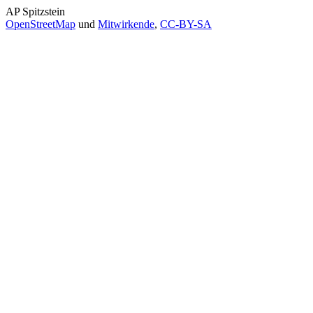
AP Spitzstein
OpenStreetMap
und
Mitwirkende
,
CC-BY-SA
AP Spitzstein
Wanderungen
- Zum kleinsten Aussichtspunkt der Sächsisch