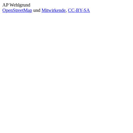
AP Wehlgrund
OpenStreetMap
und
Mitwirkende
,
CC-BY-SA
AP Wehlgrund
Wanderungen
- Amselsee, Schwedenlöcher und
- Griesgrund, Hockstein und Pol