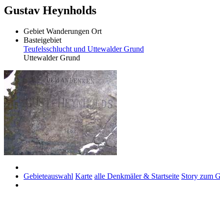
Gustav Heynholds
Gebiet
Wanderungen
Ort
Basteigebiet
Teufelsschlucht und Uttewalder Grund
Uttewalder Grund
Gebieteauswahl
Karte
alle Denkmäler & Startseite
Story zum G