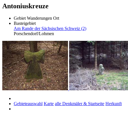
Antoniuskreuze
Gebiet
Wanderungen
Ort
Basteigebiet
Am Rande der Sächsischen Schweiz (2)
Porschendorf/Lohmen
Gebieteauswahl
Karte
alle Denkmäler & Startseite
Herkunft