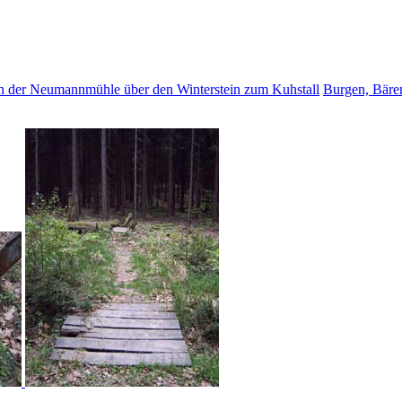
 der Neumannmühle über den Winterstein zum Kuhstall
Burgen, Bäre