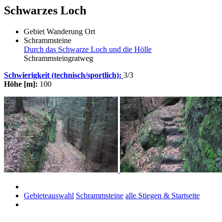
Schwarzes Loch
Gebiet
Wanderung
Ort
Schrammsteine
Durch das Schwarze Loch und die Hölle
Schrammsteingratweg
Schwierigkeit (technisch/sportlich):
3/3
Höhe [m]:
100
Gebieteauswahl
Schrammsteine
alle Stiegen & Startseite