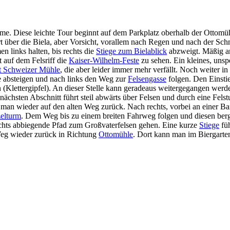
öme. Diese leichte Tour beginnt auf dem Parkplatz oberhalb der Ottomüh
rt über die Biela, aber Vorsicht, vorallem nach Regen und nach der Sch
links halten, bis rechts die
Stiege zum Bielablick
abzweigt. Mäßig ans
t auf dem Felsriff die
Kaiser-Wilhelm-Feste
zu sehen. Ein kleines, uns
t Schweizer Mühle
, die aber leider immer mehr verfällt. Noch weiter i
e absteigen und nach links den Weg zur
Felsengasse
folgen. Den Einstie
Klettergipfel). An dieser Stelle kann geradeaus weitergegangen werde
chsten Abschnitt führt steil abwärts über Felsen und durch eine Felstu
 man wieder auf den alten Weg zurück. Nach rechts, vorbei an einer B
elturm
. Dem Weg bis zu einem breiten Fahrweg folgen und diesen be
echts abbiegende Pfad zum Großvaterfelsen gehen. Eine kurze
Stiege
füh
eg wieder zurück in Richtung
Ottomühle
. Dort kann man im Biergarte