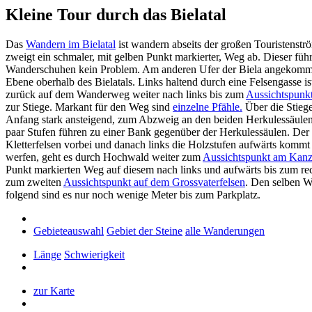
Kleine Tour durch das Bielatal
Das
Wandern im Bielatal
ist wandern abseits der großen Touristenstr
zweigt ein schmaler, mit gelben Punkt markierter, Weg ab. Dieser füh
Wanderschuhen kein Problem. Am anderen Ufer der Biela angekommen 
Ebene oberhalb des Bielatals. Links haltend durch eine Felsengasse is
zurück auf dem Wanderweg weiter nach links bis zum
Aussichtspunk
zur Stiege. Markant für den Weg sind
einzelne Pfähle.
Über die Stieg
Anfang stark ansteigend, zum Abzweig an den beiden Herkulessäulen (
paar Stufen führen zu einer Bank gegenüber der Herkulessäulen. Der nä
Kletterfelsen vorbei und danach links die Holzstufen aufwärts kommt
werfen, geht es durch Hochwald weiter zum
Aussichtspunkt am Kanz
Punkt markierten Weg auf diesem nach links und aufwärts bis zum r
zum zweiten
Aussichtspunkt auf dem Grossvaterfelsen
. Den selben W
folgend sind es nur noch wenige Meter bis zum Parkplatz.
Gebieteauswahl
Gebiet der Steine
alle Wanderungen
Länge
Schwierigkeit
zur Karte