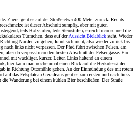
le. Zuerst geht es auf der Straße etwa 400 Meter zurück. Rechts
neeschmelze ist dieser Abschnitt sumpfig, aber mit guten
teigend, teils Holzstufen, teils Steinstufen, erreicht man schnell die
pektakuläres Türmchen, dass auf der
Aussicht Bielablick
steht. Wieder
n Richtung Norden zu gehen, lohnt sich nicht, also wieder zurück bis
g nach links nicht verpassen. Der Pfad führt zwischen Felsen, am
n, aber da verpasst man den besten Abschnitt der Felsengasse. Ein
nnel mit wackliger, kurzer, Leiter. Links haltend an einem
ank, hier kann man nocheinmal einen Blick auf die Herkulessäulen
rgab in Richtung Ottomühle gehen. An der Einmündung des mit rotem
rt auf das Felsplateau Geradeaus geht es zum ersten und nach links
n die Wanderung bei einem kühlen Bier beschließen. Der Straße