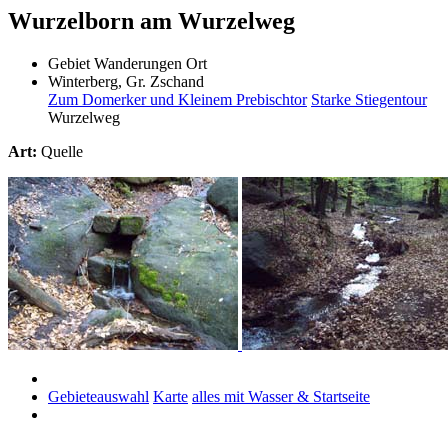
Wurzelborn am Wurzelweg
Gebiet
Wanderungen
Ort
Winterberg, Gr. Zschand
Zum Domerker und Kleinem Prebischtor
Starke Stiegentour
Wurzelweg
Art:
Quelle
Gebieteauswahl
Karte
alles mit Wasser & Startseite