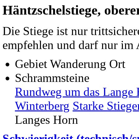
Häntzschelstiege, oberer
Die Stiege ist nur trittsich
empfehlen und darf nur im 
Gebiet
Wanderung
Ort
Schrammsteine
Rundweg um das Lange H
Winterberg
Starke Stiege
Langes Horn
Schwierigkeit (technisch/s