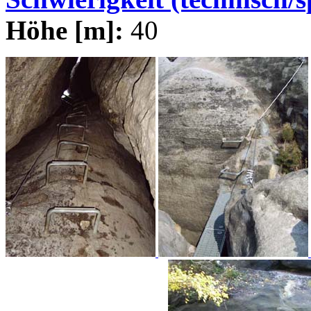
Höhe [m]:
40