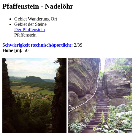
Pfaffenstein - Nadelöhr
Gebiet
Wanderung
Ort
Gebiet der Steine
Der Pfaffenstein
Pfaffenstein
Schwierigkeit (technisch/sportlich):
2/3S
Höhe [m]:
50